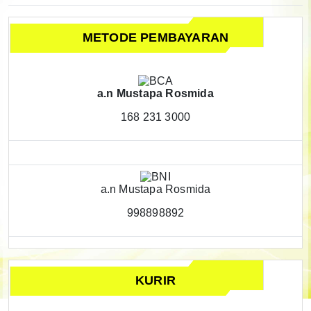
METODE PEMBAYARAN
a.n Mustapa Rosmida
168 231 3000
a.n Mustapa Rosmida
998898892
KURIR