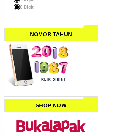
8 Digit
NOMOR TAHUN
SHOP NOW