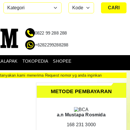
CARI
0822 99 288 288
+6282299288288
KALAPAK
TOKOPEDIA
SHOPEE
yakan.kami menerima Request nomor yg anda inginkan
METODE PEMBAYARAN
a.n Mustapa Rosmida
168 231 3000