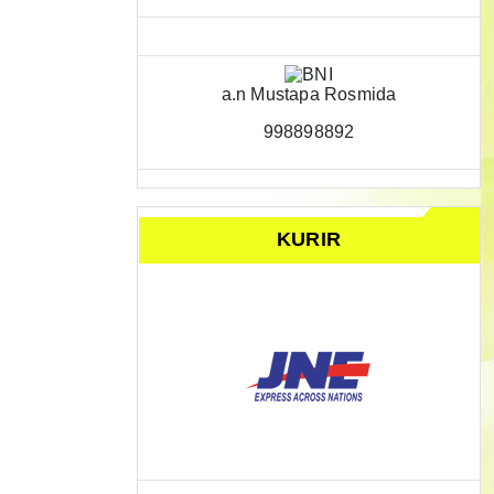
a.n Mustapa Rosmida
998898892
KURIR