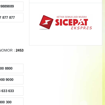
89889889
7 877 877
NOMOR :
2453
00 8800
000 9000
 633 633
300 300