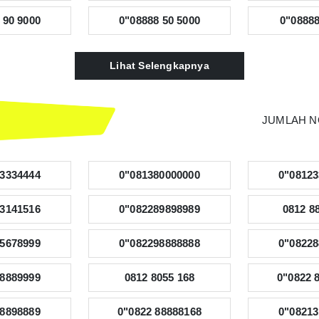
 90 9000
0"08888 50 5000
0"08888
Lihat Selengkapnya
JUMLAH N
3334444
0"081380000000
0"08123
3141516
0"082289898989
0812 8
5678999
0"082298888888
0"08228
8889999
0812 8055 168
0"0822 
8898889
0"0822 88888168
0"08213