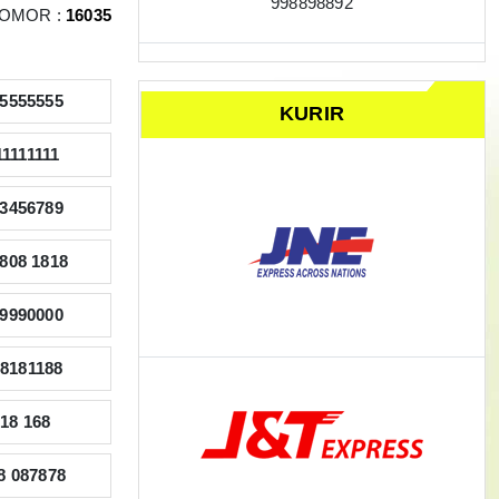
998898892
OMOR :
16035
5555555
KURIR
1111111
3456789
808 1818
9990000
8181188
18 168
8 087878