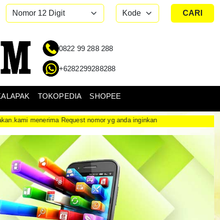
CARI
0822 99 288 288
+6282299288288
KALAPAK
TOKOPEDIA
SHOPEE
enerima Request nomor yg anda inginkan