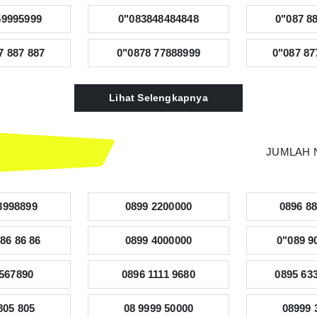
59995999
0"083848484848
0"087 8
7 887 887
0"0878 77888999
0"087 87
Lihat Selengkapnya
JUMLAH 
8998899
0899 2200000
0896 88
86 86 86
0899 4000000
0"089 9
567890
0896 1111 9680
0895 633
805 805
08 9999 50000
08999 