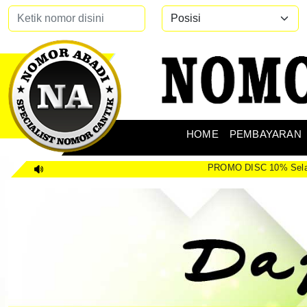
HOME
PEMBAYARAN
PROMO DISC 10% Selamat datang di