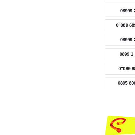
08999 
0"089 68
08999 
0899 1 
0"089 8
0895 80