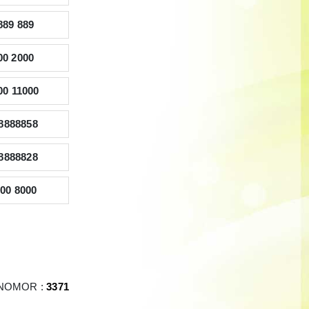
889 889
00 2000
00 11000
8888858
8888828
00 8000
NOMOR :
3371