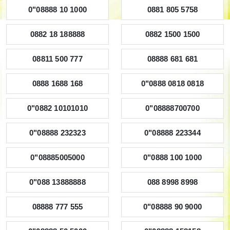
0"08888 10 1000
0881 805 5758
0882 18 188888
0882 1500 1500
08811 500 777
08888 681 681
0888 1688 168
0"0888 0818 0818
0"0882 10101010
0"08888700700
0"08888 232323
0"08888 223344
0"08885005000
0"0888 100 1000
0"088 13888888
088 8998 8998
08888 777 555
0"08888 90 9000