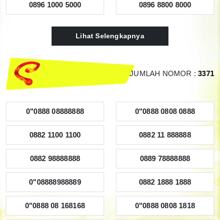
0896 1000 5000
0896 8800 8000
Lihat Selengkapnya
JUMLAH NOMOR :
3371
0"0888 08888888
0"0888 0808 0888
0882 1100 1100
0882 11 888888
0882 98888888
0889 78888888
0"08888988889
0882 1888 1888
0"0888 08 168168
0"0888 0808 1818