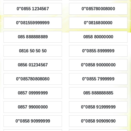
0"0855 1234567
0"085780008000
0"081559999999
0"0816800000
085 888888889
0858 80000000
0816 50 50 50
0"0855 8999999
0856 01234567
0"0858 90000000
0"085780808080
0"0855 7999999
0857 09999999
085 888888885
0857 99000000
0"0858 91999999
0"0858 90999999
0"0858 90909090