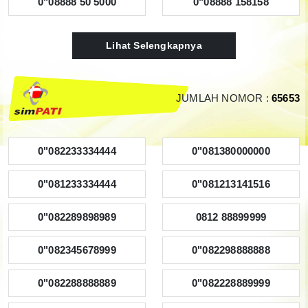
0"08888 50 5000
0"08888 158158
Lihat Selengkapnya
JUMLAH NOMOR :
65653
0"082233334444
0"081380000000
0"081233334444
0"081213141516
0"082289898989
0812 88899999
0"082345678999
0"082298888888
0"082288888889
0"082228889999