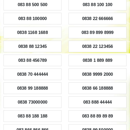
083 88 500 500
083 88 100 100
083 88 100000
0838 22 666666
0838 1168 1688
083 89 899 8999
0838 88 12345
0838 22 123456
083 88 456789
0838 1 889 889
0838 70 444444
0838 9999 2000
0838 99 188888
0838 66 188888
0838 73000000
083 888 44444
083 88 188 188
083 88 89 89 89
083 866 866 866
0838 99 500000