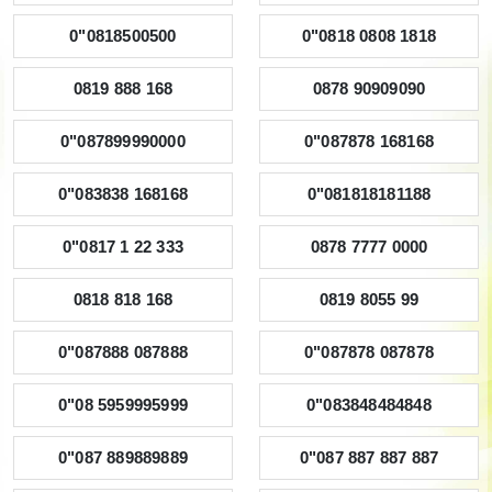
0"0818500500
0"0818 0808 1818
0819 888 168
0878 90909090
0"087899990000
0"087878 168168
0"083838 168168
0"081818181188
0"0817 1 22 333
0878 7777 0000
0818 818 168
0819 8055 99
0"087888 087888
0"087878 087878
0"08 5959995999
0"083848484848
0"087 889889889
0"087 887 887 887