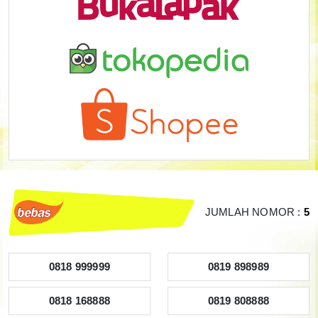
JUMLAH NOMOR :
5
0818 999999
0819 898989
0818 168888
0819 808888