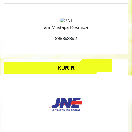
a.n Mustapa Rosmida
998898892
KURIR