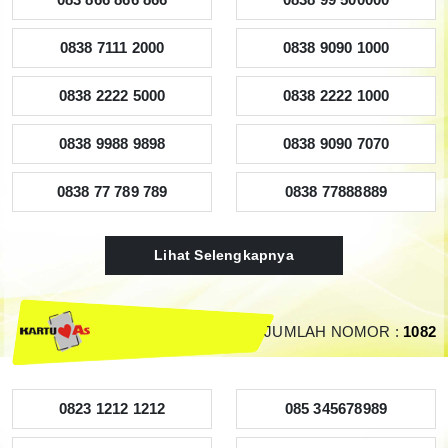
0838 7111 2000
0838 9090 1000
0838 2222 5000
0838 2222 1000
0838 9988 9898
0838 9090 7070
0838 77 789 789
0838 77888889
Lihat Selengkapnya
JUMLAH NOMOR :
1082
0823 1212 1212
085 345678989