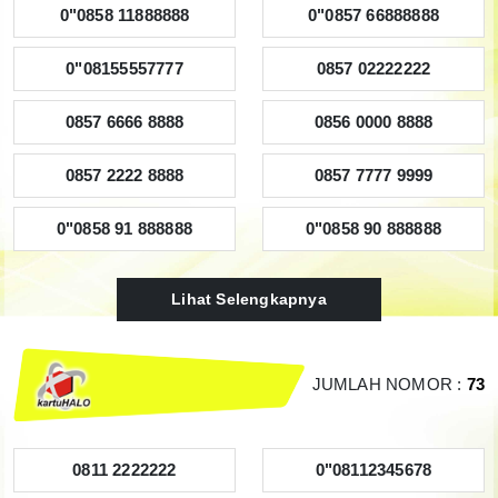
0"0858 11888888
0"0857 66888888
0"08155557777
0857 02222222
0857 6666 8888
0856 0000 8888
0857 2222 8888
0857 7777 9999
0"0858 91 888888
0"0858 90 888888
Lihat Selengkapnya
JUMLAH NOMOR :
73
0811 2222222
0"08112345678