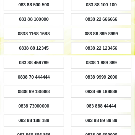
083 88 500 500
083 88 100 100
083 88 100000
0838 22 666666
0838 1168 1688
083 89 899 8999
0838 88 12345
0838 22 123456
083 88 456789
0838 1 889 889
0838 70 444444
0838 9999 2000
0838 99 188888
0838 66 188888
0838 73000000
083 888 44444
083 88 188 188
083 88 89 89 89
083 866 866 866
0838 99 500000