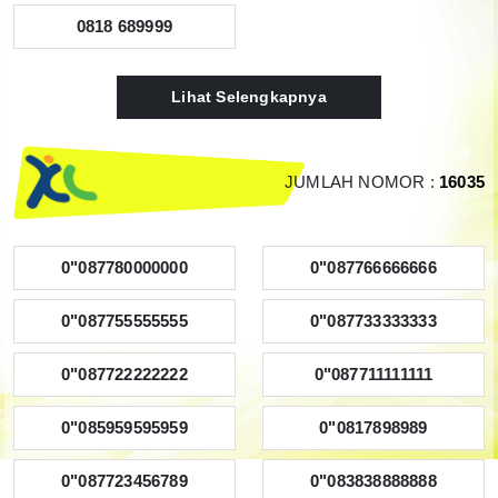
0818 689999
Lihat Selengkapnya
JUMLAH NOMOR :
16035
0"087780000000
0"087766666666
0"087755555555
0"087733333333
0"087722222222
0"087711111111
0"085959595959
0"0817898989
0"087723456789
0"083838888888