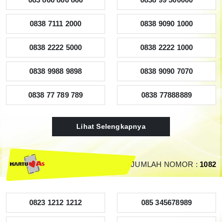
0838 7111 2000
0838 9090 1000
0838 2222 5000
0838 2222 1000
0838 9988 9898
0838 9090 7070
0838 77 789 789
0838 77888889
Lihat Selengkapnya
JUMLAH NOMOR :
1082
0823 1212 1212
085 345678989