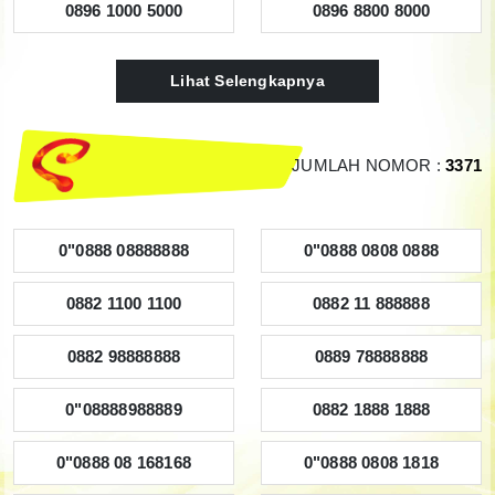
0896 1000 5000
0896 8800 8000
Lihat Selengkapnya
JUMLAH NOMOR :
3371
0"0888 08888888
0"0888 0808 0888
0882 1100 1100
0882 11 888888
0882 98888888
0889 78888888
0"08888988889
0882 1888 1888
0"0888 08 168168
0"0888 0808 1818