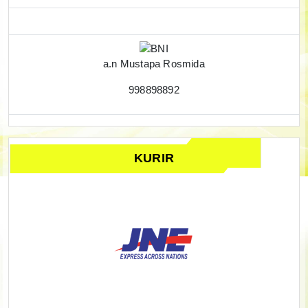
a.n Mustapa Rosmida
998898892
KURIR