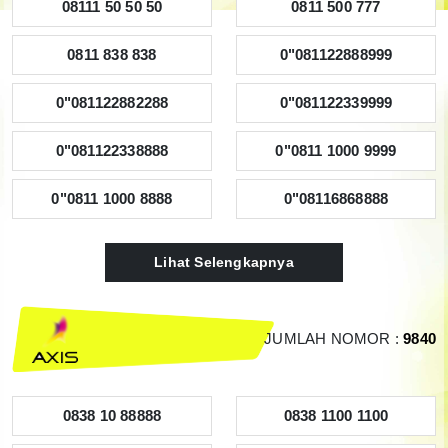
08111 50 50 50
0811 500 777
0811 838 838
0"081122888999
0"081122882288
0"081122339999
0"081122338888
0"0811 1000 9999
0"0811 1000 8888
0"08116868888
Lihat Selengkapnya
JUMLAH NOMOR :
9840
0838 10 88888
0838 1100 1100