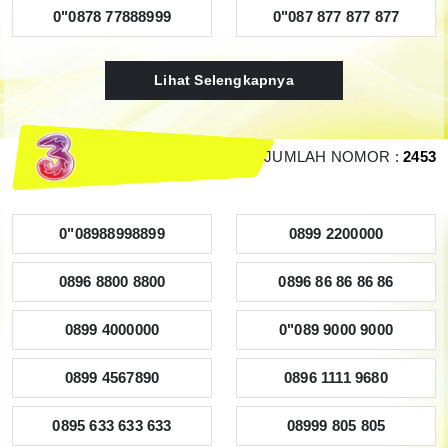
0"0878 77888999
0"087 877 877 877
Lihat Selengkapnya
JUMLAH NOMOR :
2453
0"08988998899
0899 2200000
0896 8800 8800
0896 86 86 86 86
0899 4000000
0"089 9000 9000
0899 4567890
0896 1111 9680
0895 633 633 633
08999 805 805