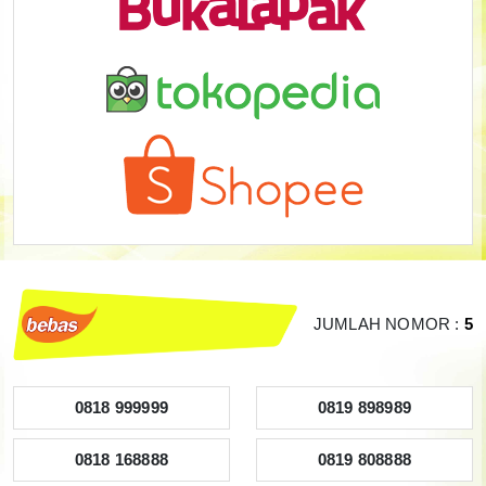
JUMLAH NOMOR :
5
0818 999999
0819 898989
0818 168888
0819 808888