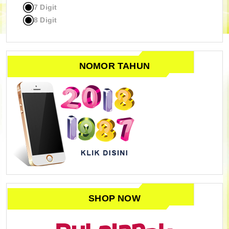
7 Digit
8 Digit
NOMOR TAHUN
SHOP NOW