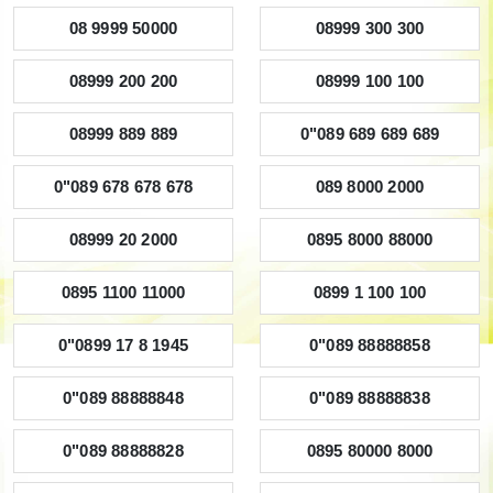
08 9999 50000
08999 300 300
08999 200 200
08999 100 100
08999 889 889
0"089 689 689 689
0"089 678 678 678
089 8000 2000
08999 20 2000
0895 8000 88000
0895 1100 11000
0899 1 100 100
0"0899 17 8 1945
0"089 88888858
0"089 88888848
0"089 88888838
0"089 88888828
0895 80000 8000